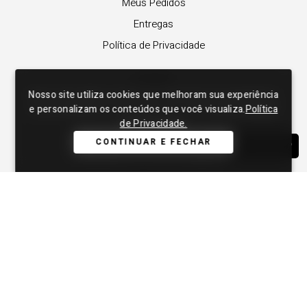
Meus Pedidos
Entregas
Política de Privacidade
SOBRE
Nosso site utiliza cookies que melhoram sua experiência
Nosso site utiliza cookies que melhoram sua experiência
A Lança Perfume
e personalizam os conteúdos que você visualiza.
e personalizam os conteúdos que você visualiza.
Política
Política
Revender a Marca
de Privacidade.
de Privacidade.
Trabalhe Conosco
CONTINUAR E FECHAR
CONTINUAR E FECHAR
WHATSAPP
Compre Local
Nossas Lojas
APOIO
Central de Atendimento
Copyright © 2012-2026. Todos os direitos reservados. As fotos aqui