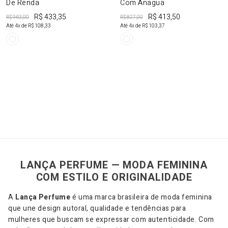
De Renda
Com Anagua
R$ 433,35
R$ 413,50
R$ 963,00
R$ 827,00
Até
4
x de
R$ 108,33
Até
4
x de
R$ 103,37
LANÇA PERFUME — MODA FEMININA
COM ESTILO E ORIGINALIDADE
A
Lança Perfume
é uma marca brasileira de moda feminina
que une design autoral, qualidade e tendências para
mulheres que buscam se expressar com autenticidade. Com