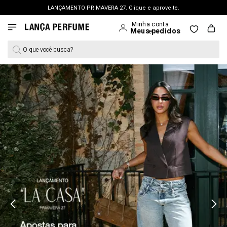
FRETE GRÁTIS | a partir de R$ 699. APROVEITAR >
PERSONAL SHOPPER | garanta benefícios exclusivos. CONSULTAR >
O que você busca?
OUTLET: Até 65% OFF + 15% na 2ª peça. Confira >
LANÇAMENTO PRIMAVERA 27. Clique e aproveite.