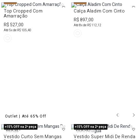
NEW IN
NEW IN
Top Cropped Com
Calça Aladim Com Cinto
Amarração
R$ 897,00
R$ 527,00
Até
8
x de
R$ 112,12
Até
5
x de
R$ 105,40
Outlet | Até 65% Off
+15% OFF na 2ª peça
+15% OFF na 2ª peça
55%
OFF
50%
OFF
Vestido Curto Sem Mangas
Vestido Super Midi De Renda