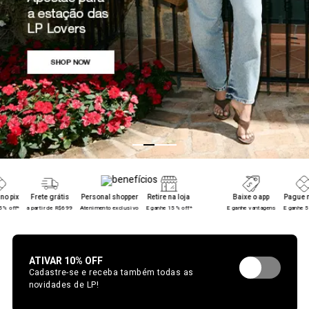
pix
Frete grátis
Personal shopper
Retire na loja
Baixe o app
Pague no p
off*
a partir de R$699
Atenimento exclusivo
E ganhe 15% off*
E ganhe vantagens
E ganhe 5% o
ATIVAR 10% OFF
Cadastre-se e receba também todas as
novidades de LP!