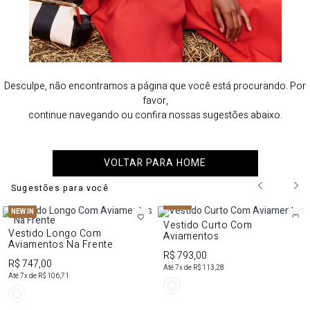
Desculpe, não encontramos a página que você está procurando. Por
favor,
continue navegando ou confira nossas sugestões abaixo.
VOLTAR PARA HOME
Sugestões para você
NEW IN
NEW IN
Vestido Curto Com
Vestido Longo Com
Aviamentos
Aviamentos Na Frente
R$ 793,00
R$ 747,00
Até
7
x de
R$ 113,28
Até
7
x de
R$ 106,71