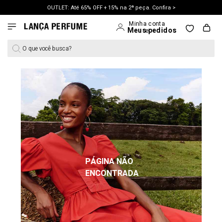
OUTLET: Até 65% OFF + 15% na 2ª peça. Confira >
LANÇAMENTO PRIMAVERA 27. Clique e aproveite.
O que você busca?
PÁGINA NÃO
ENCONTRADA