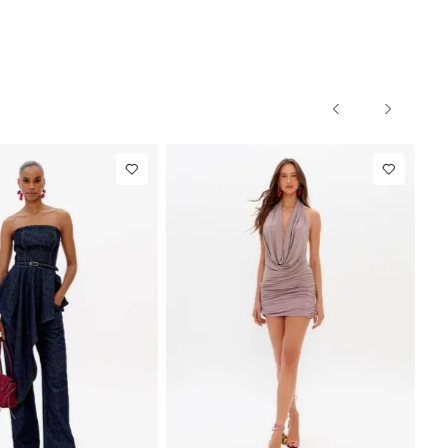
PP
P
M
G
PP
P
M
G
NEW IN
NEW IN
Blazer Slim
R$ 1.297,00
Calça Reta
R
Com Linho
Com Linho
Até
8
x de
R$ 162,12
Até
8
x de
R$ 10