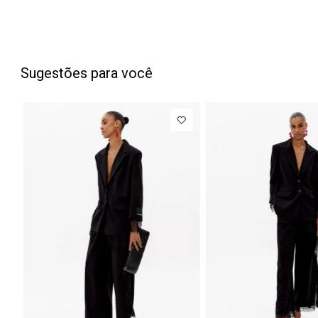
Sugestões para você
PP
P
M
G
34
NEW IN
NEW IN
Blazer
R$ 1.777,00
Calça J
Regular
Barrel
Até
8
x de
R$ 222,12
Manga Longa
Cintura
Acetinado
Média