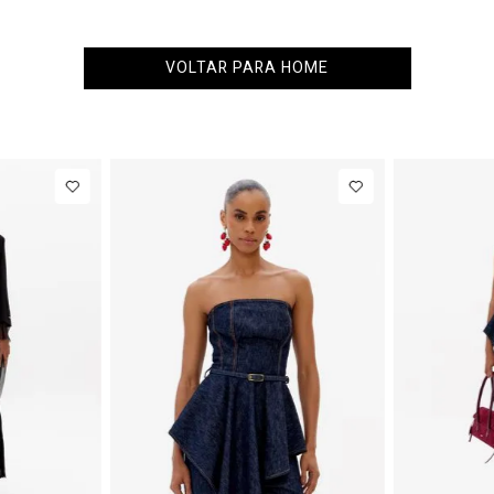
VOLTAR PARA HOME
36
38
40
PP
P
M
G
NEW IN
eans
R$ 863,00
Colete
R$ 863,00
Alfaiataria
Até
8
x de
R$ 107,87
Até
8
x de
R$ 107,87
Com Linho