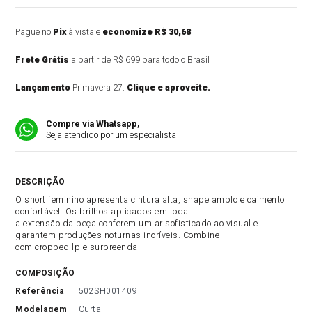
Pague no
Pix
à vista e
economize R$ 30,68
Frete Grátis
a partir de R$ 699 para todo o Brasil
Lançamento
Primavera 27.
Clique e aproveite.
Compre via Whatsapp,
Seja atendido por um especialista
DESCRIÇÃO DO PRODUTO
O short feminino apresenta cintura alta, shape amplo e caimento
confortável. Os brilhos aplicados em toda
a extensão da peça conferem um ar sofisticado ao visual e
garantem produções noturnas incríveis. Combine
com cropped lp e surpreenda!
COMPOSIÇÃO
referência
502SH001409
modelagem
Curta