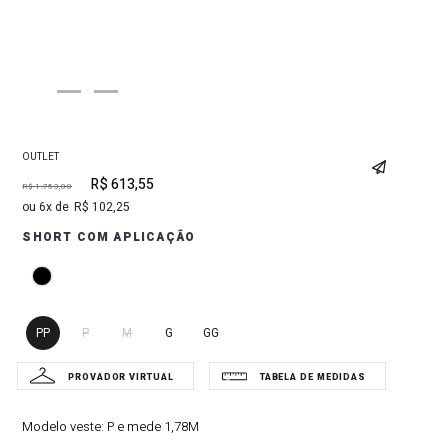
OUTLET
R$
613
,
55
R$
1
.
753
,
00
6
R$
102
,
25
SHORT COM APLICAÇÃO
PP
P
M
G
GG
Modelo veste:
P e mede 1,78M