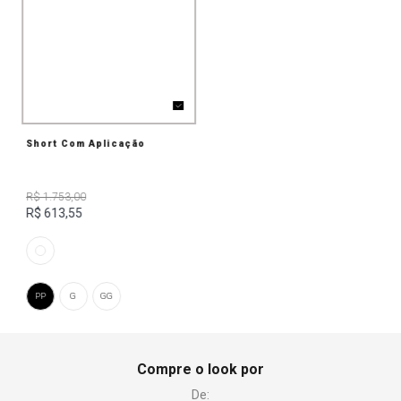
Short Com Aplicação
R$ 1.753,00
R$ 613,55
PP
G
GG
Compre o look por
De: