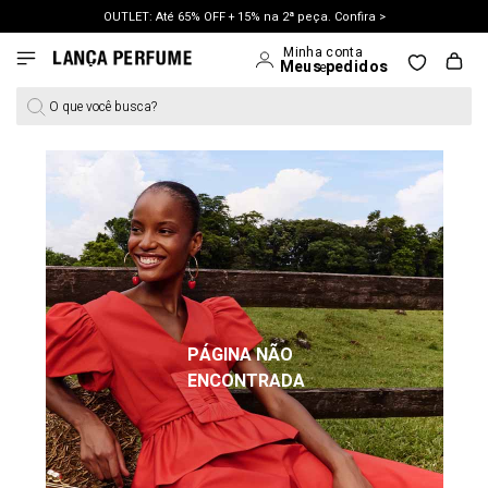
OUTLET: Até 65% OFF + 15% na 2ª peça. Confira >
LANÇAMENTO PRIMAVERA 27. Clique e aproveite.
O que você busca?
PÁGINA NÃO
ENCONTRADA