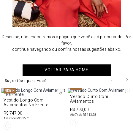
Desculpe, não encontramos a página que você está procurando. Por
favor,
continue navegando ou confira nossas sugestões abaixo.
VOLTAR PARA HOME
Sugestões para você
NEW IN
NEW IN
Vestido Curto Com
Vestido Longo Com
Aviamentos
Aviamentos Na Frente
R$ 793,00
R$ 747,00
Até
7
x de
R$ 113,28
Até
7
x de
R$ 106,71