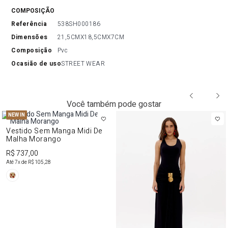
COMPOSIÇÃO
referência
538SH000186
dimensões
21,5CMX18,5CMX7CM
composição
Pvc
ocasião de uso
STREET WEAR
Você também pode gostar
NEW IN
Vestido Sem Manga Midi De
Malha Morango
R$ 737,00
Até
7
x de
R$ 105,28