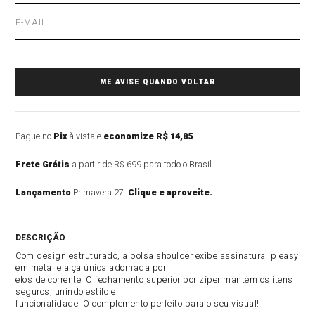
Pague no
Pix
à vista e
economize R$ 14,85
Frete Grátis
a partir de R$ 699 para todo o Brasil
Lançamento
Primavera 27.
Clique e aproveite.
DESCRIÇÃO DO PRODUTO
Com design estruturado, a bolsa shoulder exibe assinatura lp easy
em metal e alça única adornada por
elos de corrente. O fechamento superior por zíper mantém os itens
seguros, unindo estilo e
funcionalidade. O complemento perfeito para o seu visual!