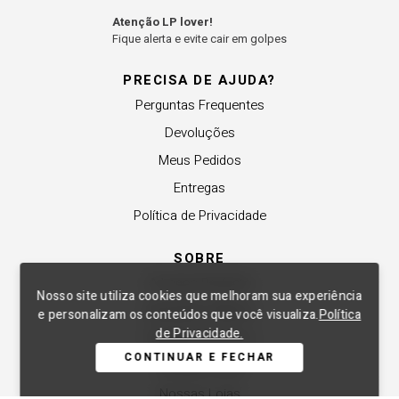
Atenção LP lover!
Fique alerta e evite cair em golpes
PRECISA DE AJUDA?
Perguntas Frequentes
Devoluções
Meus Pedidos
Entregas
Política de Privacidade
SOBRE
A Lança Perfume
Nosso site utiliza cookies que melhoram sua experiência
Revender a Marca
e personalizam os conteúdos que você visualiza.
Política
de Privacidade.
Trabalhe Conosco
CONTINUAR E FECHAR
Compre Local
Nossas Lojas