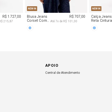
34
36
38
40
PP
P
NEW IN
NEW IN
R$ 707,00
Calça Jeans
R$ 617,00
Vestido
Reta Cintura
Decote
1,00
Até
6
x de
R$ 102,83
At
Média
Degagê Com
Brilhos
APOIO
Central de Atendimento