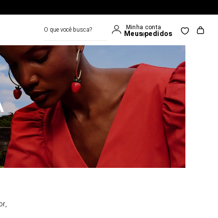
O que você busca?
A
or,