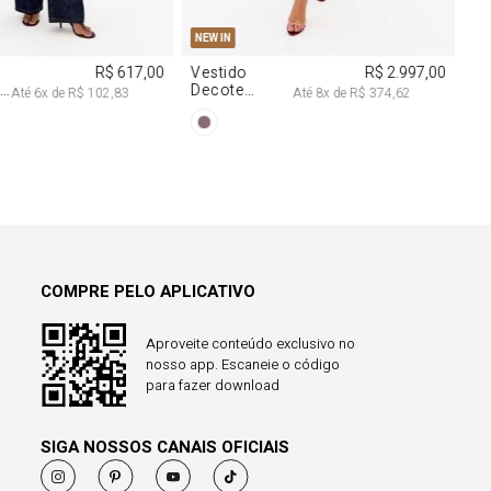
M
G
R$ 2.997,00
é
8
x de
R$ 374,62
COMPRE PELO APLICATIVO
Aproveite conteúdo exclusivo no
nosso app. Escaneie o código
para fazer download
SIGA NOSSOS CANAIS OFICIAIS