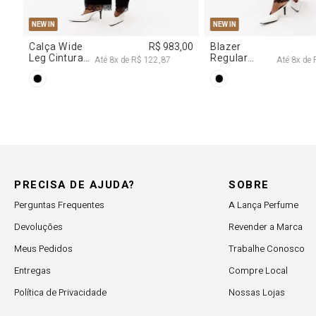
PP
P
M
G
PP
P
M
G
NEW IN
NEW IN
Blazer
R$ 1.727,00
Blusa Jeans
Regular
Corset Com
Até
8
x de
R$ 215,87
Até
7
x de
R$ 10
Alongado
Cinto
Com Renda
PRECISA DE AJUDA?
SOBRE
Perguntas Frequentes
A Lança Perfume
Devoluções
Revender a Marca
Meus Pedidos
Trabalhe Conosco
Entregas
Compre Local
Política de Privacidade
Nossas Lojas