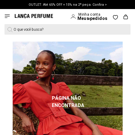
OUTLET: Até 65% OFF + 15% na 2ª peça. Confira >
LANÇAMENTO PRIMAVERA 27. Clique e aproveite.
O que você busca?
PÁGINA NÃO
ENCONTRADA