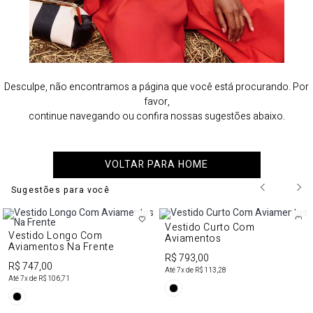
Desculpe, não encontramos a página que você está procurando. Por
favor,
continue navegando ou confira nossas sugestões abaixo.
VOLTAR PARA HOME
Sugestões para você
Vestido Curto Com
Vestido Longo Com
Aviamentos
Aviamentos Na Frente
R$ 793,00
R$ 747,00
Até
7
x de
R$ 113,28
Até
7
x de
R$ 106,71