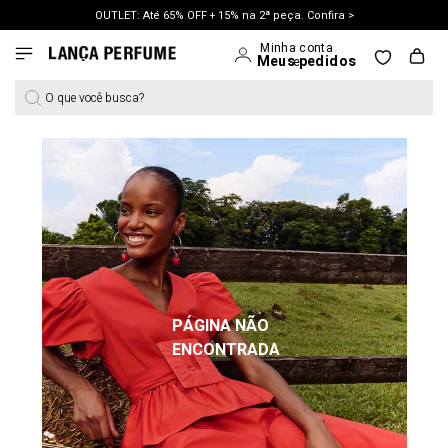
OUTLET: Até 65% OFF + 15% na 2ª peça. Confira >
LANÇAMENTO PRIMAVERA 27. Clique e aproveite.
O que você busca?
PÁGINA NÃO
ENCONTRADA