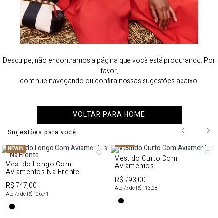
Desculpe, não encontramos a página que você está procurando. Por
favor,
continue navegando ou confira nossas sugestões abaixo.
VOLTAR PARA HOME
Sugestões para você
NEW IN
NEW IN
Vestido Curto Com
Vestido Longo Com
Aviamentos
Aviamentos Na Frente
R$ 793,00
R$ 747,00
Até
7
x de
R$ 113,28
Até
7
x de
R$ 106,71