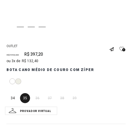
OUTLET
R$
397
,
20
R$
993
,
00
3
R$
132
,
40
BOTA CANO MÉDIO DE COURO COM ZÍPER
34
35
36
37
38
39