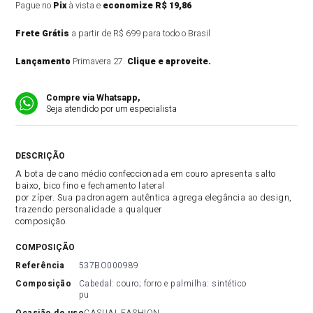
Pague no
Pix
à vista e
economize R$ 19,86
Frete Grátis
a partir de R$ 699 para todo o Brasil
Lançamento
Primavera 27.
Clique e aproveite.
Compre via Whatsapp,
Seja atendido por um especialista
DESCRIÇÃO DO PRODUTO
A bota de cano médio confeccionada em couro apresenta salto
baixo, bico fino e fechamento lateral
por zíper. Sua padronagem autêntica agrega elegância ao design,
trazendo personalidade a qualquer
composição.
COMPOSIÇÃO
referência
537BO000989
composição
Cabedal: couro; forro e palmilha: sintético 
pu