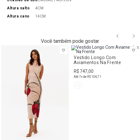
ocasião de uso
CASUAL FASHION
altura salto
4CM
altura cano
14CM
Você também pode gostar
Vestido Longo Com
Aviamentos Na Frente
R$ 747,00
Até
7
x de
R$ 106,71