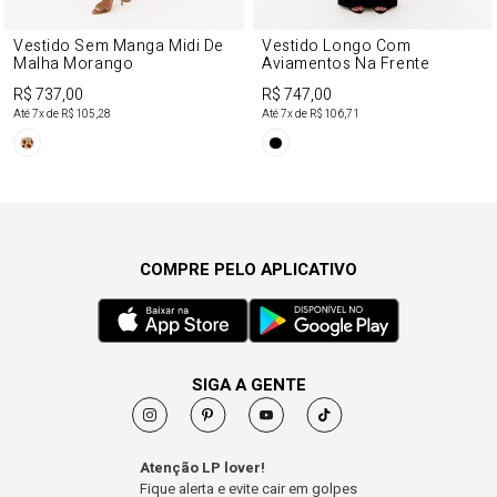
Vestido Sem Manga Midi De
Vestido Longo Com
Malha Morango
Aviamentos Na Frente
R$ 737,00
R$ 747,00
Até
7
x de
R$ 105,28
Até
7
x de
R$ 106,71
COMPRE PELO APLICATIVO
SIGA A GENTE
Atenção LP lover!
Fique alerta e evite cair em golpes