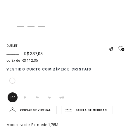
OUTLET
R$
337
,
05
R$
963
,
00
3
R$
112
,
35
VESTIDO CURTO COM ZÍPER E CRISTAIS
PP
P
M
G
GG
Modelo veste:
P e mede 1,78M