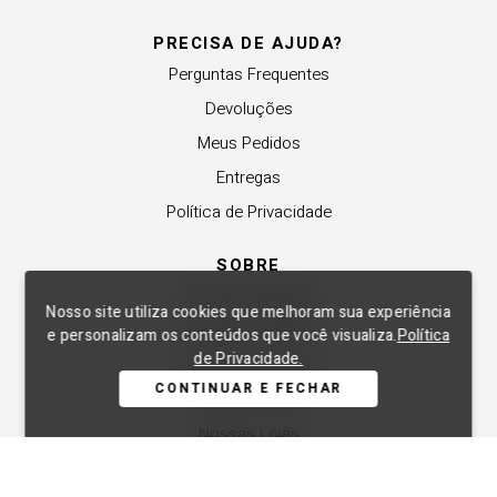
PRECISA DE AJUDA?
Perguntas Frequentes
Devoluções
Meus Pedidos
Entregas
Política de Privacidade
SOBRE
A Lança Perfume
Nosso site utiliza cookies que melhoram sua experiência
Revender a Marca
e personalizam os conteúdos que você visualiza.
Política
de Privacidade.
Trabalhe Conosco
CONTINUAR E FECHAR
Compre Local
Nossas Lojas
APOIO