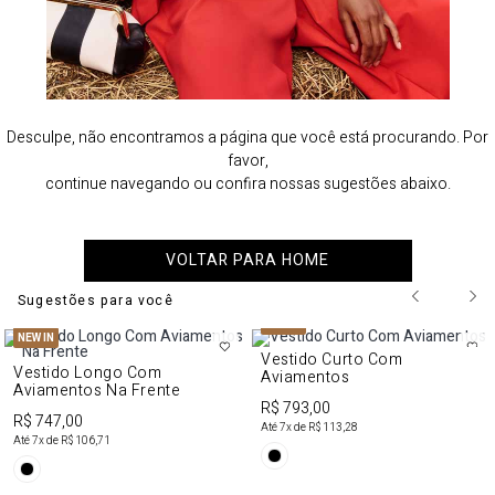
Desculpe, não encontramos a página que você está procurando. Por
favor,
continue navegando ou confira nossas sugestões abaixo.
VOLTAR PARA HOME
Sugestões para você
NEW IN
NEW IN
Vestido Curto Com
Vestido Longo Com
Aviamentos
Aviamentos Na Frente
R$ 793,00
R$ 747,00
Até
7
x de
R$ 113,28
Até
7
x de
R$ 106,71