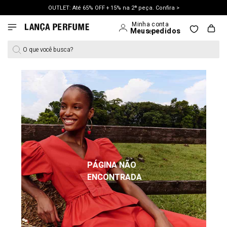
OUTLET: Até 65% OFF + 15% na 2ª peça. Confira >
LANÇAMENTO PRIMAVERA 27. Clique e aproveite.
O que você busca?
PÁGINA NÃO
ENCONTRADA