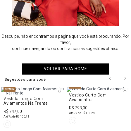
Desculpe, não encontramos a página que você está procurando. Por
favor,
continue navegando ou confira nossas sugestões abaixo.
VOLTAR PARA HOME
Sugestões para você
NEW IN
NEW IN
Vestido Curto Com
Vestido Longo Com
Aviamentos
Aviamentos Na Frente
R$ 793,00
R$ 747,00
Até
7
x de
R$ 113,28
Até
7
x de
R$ 106,71