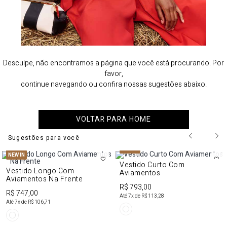
Desculpe, não encontramos a página que você está procurando. Por
favor,
continue navegando ou confira nossas sugestões abaixo.
VOLTAR PARA HOME
Sugestões para você
NEW IN
NEW IN
Vestido Curto Com
Vestido Longo Com
Aviamentos
Aviamentos Na Frente
R$ 793,00
R$ 747,00
Até
7
x de
R$ 113,28
Até
7
x de
R$ 106,71