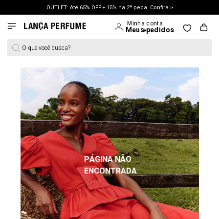
OUTLET: Até 65% OFF + 15% na 2ª peça. Confira >
LANÇAMENTO PRIMAVERA 27. Clique e aproveite.
O que você busca?
PÁGINA NÃO
ENCONTRADA