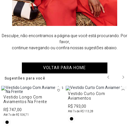
Desculpe, não encontramos a página que você está procurando. Por
favor,
continue navegando ou confira nossas sugestões abaixo.
VOLTAR PARA HOME
Sugestões para você
Vestido Curto Com
Vestido Longo Com
Aviamentos
Aviamentos Na Frente
R$ 793,00
R$ 747,00
Até
7
x de
R$ 113,28
Até
7
x de
R$ 106,71