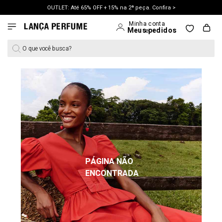
OUTLET: Até 65% OFF + 15% na 2ª peça. Confira >
LANÇAMENTO PRIMAVERA 27. Clique e aproveite.
O que você busca?
PÁGINA NÃO
ENCONTRADA