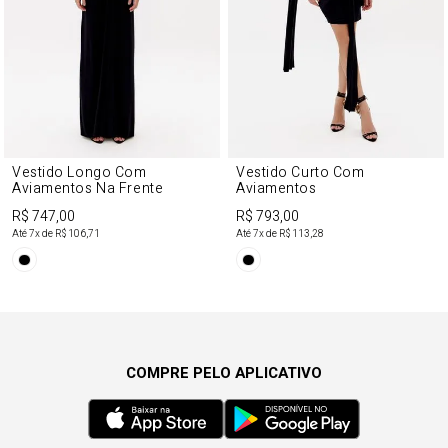
Vestido Longo Com
Vestido Curto Com
Aviamentos Na Frente
Aviamentos
R$ 747,00
R$ 793,00
Até
7
x de
R$ 106,71
Até
7
x de
R$ 113,28
COMPRE PELO APLICATIVO