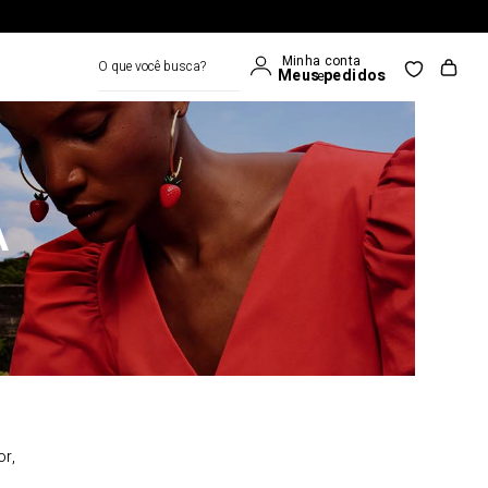
O que você busca?
A
or,