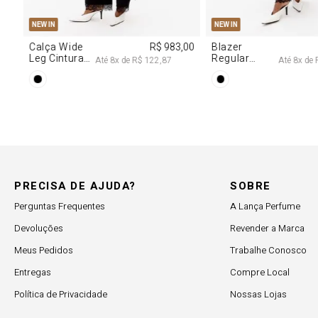
PP
P
M
G
PP
P
M
NEW IN
NEW IN
,00
Calça Wide
R$ 983,00
Blazer
Leg Cintura
Regular
Até
8
x de
R$ 122,87
Até
8
x de
Alta Com
Alongado
Renda
Com Renda
PRECISA DE AJUDA?
SOBRE
Perguntas Frequentes
A Lança Perfume
Devoluções
Revender a Marca
Meus Pedidos
Trabalhe Conosco
Entregas
Compre Local
Política de Privacidade
Nossas Lojas