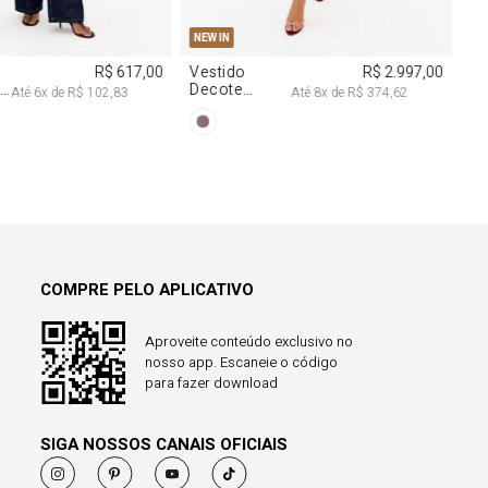
38
40
PP
P
M
G
NEW IN
R$ 617,00
Vestido
R$ 2.997,00
a
Decote
Até
6
x de
R$ 102,83
Até
8
x de
R$ 374,62
Degagê Com
Brilhos
COMPRE PELO APLICATIVO
Aproveite conteúdo exclusivo no
nosso app. Escaneie o código
para fazer download
SIGA NOSSOS CANAIS OFICIAIS