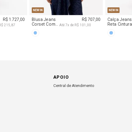
G
PP
P
M
G
34
36
NEW IN
NEW IN
R$ 1.727,00
Blusa Jeans
R$ 707,00
Calça Jeans
Corset Com
Reta Cintur
R$ 215,87
Até
7
x de
R$ 101,00
Cinto
Média
APOIO
Central de Atendimento