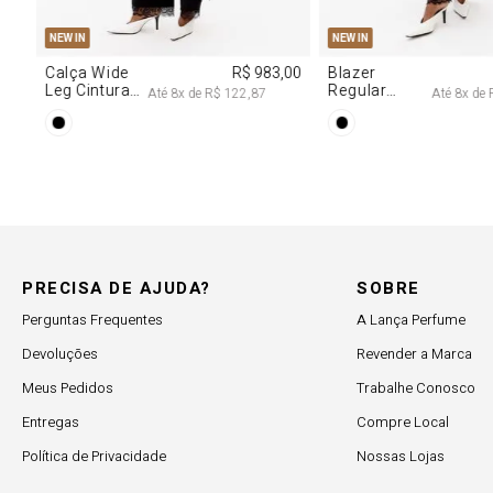
PP
P
M
G
PP
P
M
NEW IN
NEW IN
,00
Calça Wide
R$ 983,00
Blazer
Leg Cintura
Regular
Até
8
x de
R$ 122,87
Até
8
x de
Alta Com
Alongado
Renda
Com Renda
PRECISA DE AJUDA?
SOBRE
Perguntas Frequentes
A Lança Perfume
Devoluções
Revender a Marca
Meus Pedidos
Trabalhe Conosco
Entregas
Compre Local
Política de Privacidade
Nossas Lojas