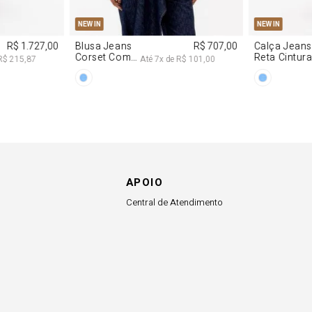
G
PP
P
M
G
34
36
NEW IN
NEW IN
R$ 1.727,00
Blusa Jeans
R$ 707,00
Calça Jeans
Corset Com
Reta Cintur
R$ 215,87
Até
7
x de
R$ 101,00
Cinto
Média
APOIO
Central de Atendimento