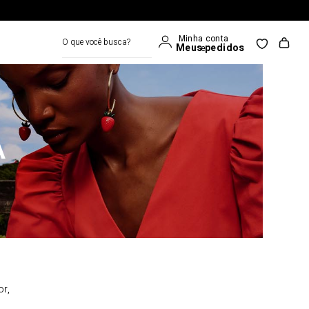
O que você busca?
A
or,