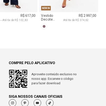
38
40
PP
P
M
G
NEW IN
R$ 617,00
Vestido
R$ 2.997,00
a
Decote
Até
6
x de
R$ 102,83
Até
8
x de
R$ 374,62
Degagê Com
Brilhos
COMPRE PELO APLICATIVO
Aproveite conteúdo exclusivo no
nosso app. Escaneie o código
para fazer download
SIGA NOSSOS CANAIS OFICIAIS