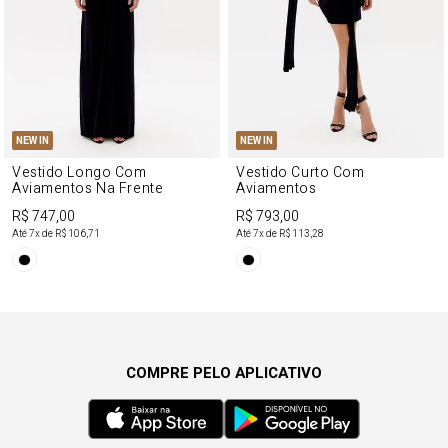
NEW IN
NEW IN
Vestido Longo Com
Vestido Curto Com
Aviamentos Na Frente
Aviamentos
R$ 747,00
R$ 793,00
Até
7
x de
R$ 106,71
Até
7
x de
R$ 113,28
COMPRE PELO APLICATIVO