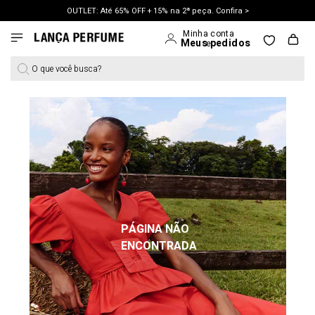
OUTLET: Até 65% OFF + 15% na 2ª peça. Confira >
LANÇAMENTO PRIMAVERA 27. Clique e aproveite.
O que você busca?
PÁGINA NÃO
ENCONTRADA