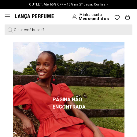
OUTLET: Até 65% OFF + 15% na 2ª peça. Confira >
LANÇAMENTO PRIMAVERA 27. Clique e aproveite.
O que você busca?
PÁGINA NÃO
ENCONTRADA