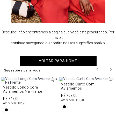
Desculpe, não encontramos a página que você está procurando. Por
favor,
continue navegando ou confira nossas sugestões abaixo.
VOLTAR PARA HOME
Sugestões para você
Vestido Curto Com
Vestido Longo Com
Aviamentos
Aviamentos Na Frente
R$ 793,00
R$ 747,00
Até
7
x de
R$ 113,28
Até
7
x de
R$ 106,71