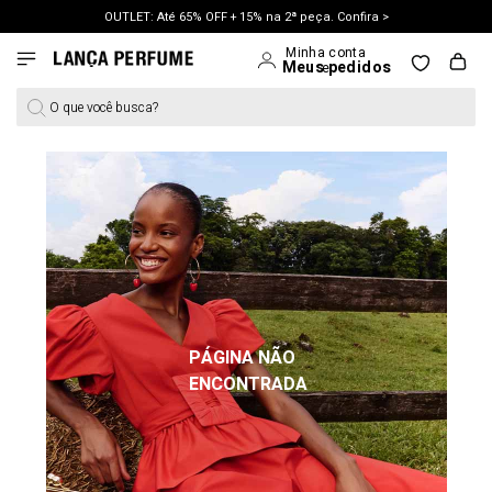
OUTLET: Até 65% OFF + 15% na 2ª peça. Confira >
LANÇAMENTO PRIMAVERA 27. Clique e aproveite.
O que você busca?
PÁGINA NÃO
ENCONTRADA