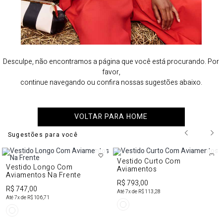
Desculpe, não encontramos a página que você está procurando. Por
favor,
continue navegando ou confira nossas sugestões abaixo.
VOLTAR PARA HOME
Sugestões para você
Vestido Curto Com
Vestido Longo Com
Aviamentos
Aviamentos Na Frente
R$ 793,00
R$ 747,00
Até
7
x de
R$ 113,28
Até
7
x de
R$ 106,71