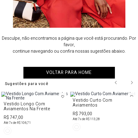
Desculpe, não encontramos a página que você está procurando. Por
favor,
continue navegando ou confira nossas sugestões abaixo.
VOLTAR PARA HOME
Sugestões para você
Vestido Curto Com
Vestido Longo Com
Aviamentos
Aviamentos Na Frente
R$ 793,00
R$ 747,00
Até
7
x de
R$ 113,28
Até
7
x de
R$ 106,71