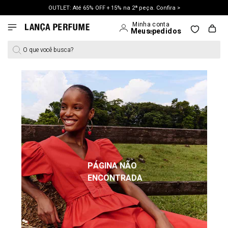
OUTLET: Até 65% OFF + 15% na 2ª peça. Confira >
LANÇAMENTO PRIMAVERA 27. Clique e aproveite.
O que você busca?
PÁGINA NÃO
ENCONTRADA