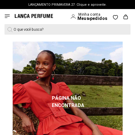
LANÇAMENTO PRIMAVERA 27. Clique e aproveite.
FRETE GRÁTIS | a partir de R$ 699. APROVEITAR >
PERSONAL SHOPPER | garanta benefícios exclusivos. CONSULTAR >
O que você busca?
OUTLET: Até 65% OFF + 15% na 2ª peça. Confira >
PÁGINA NÃO
ENCONTRADA