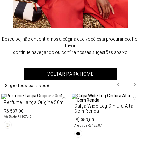
Desculpe, não encontramos a página que você está procurando. Por
favor,
continue navegando ou confira nossas sugestões abaixo.
VOLTAR PARA HOME
Sugestões para você
Perfume Lança Origine 50ml
Calça Wide Leg Cintura Alta
R$ 537,00
Com Renda
Até
5
x de
R$ 107,40
R$ 983,00
Até
8
x de
R$ 122,87