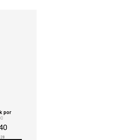
k por
00
40
,28