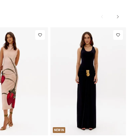
M
G
PP
P
M
G
NEW IN