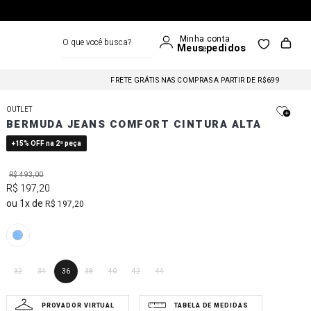
O que você busca?
FRETE GRÁTIS NAS COMPRAS A PARTIR DE R$699
FRETE GRÁTIS NAS COMPRAS A PARTIR DE R$699
OUTLET
BERMUDA JEANS COMFORT CINTURA ALTA
FRETE GRÁTIS NAS COMPRAS A PARTIR DE R$699
+15% OFF na 2ª peça
R$
493
,
00
R$
197
,
20
1
R$
197
,
20
32
34
36
38
40
42
44