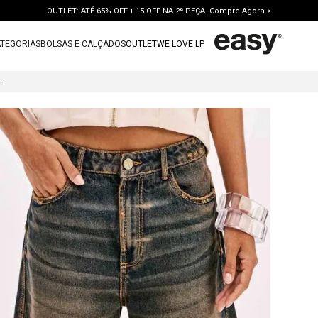
OUTLET: ATÉ 65% OFF + 15 OFF NA 2ª PEÇA. Compre Agora >
TEGORIAS
BOLSAS E CALÇADOS
OUTLET
WE LOVE LP
TERMOS MAIS BUSCADOS
 CINTURA ALTA
1
º
vestido
2
º
bolsa
3
º
calca jeans
4
º
blusa
5
º
calca
6
º
vestido curto
7
º
bota
8
º
tenis
9
º
t shirt
10
º
saia