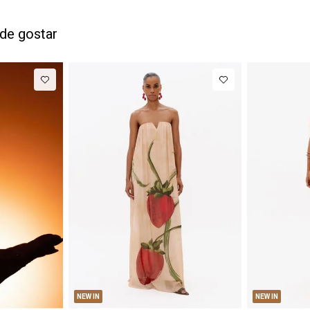
de gostar
P
M
G
PP
P
NEW IN
NEW IN