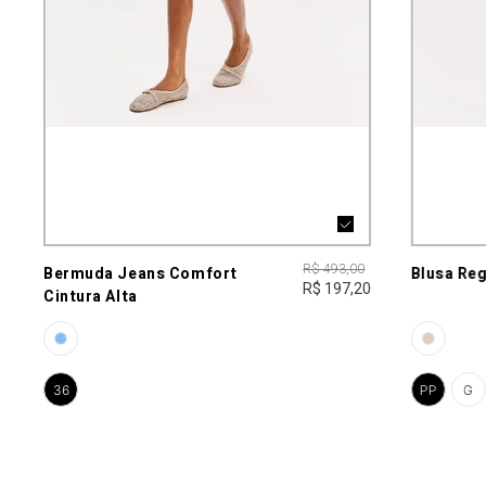
R$ 493,00
Bermuda Jeans Comfort
Blusa Re
R$ 197,20
Cintura Alta
36
PP
G