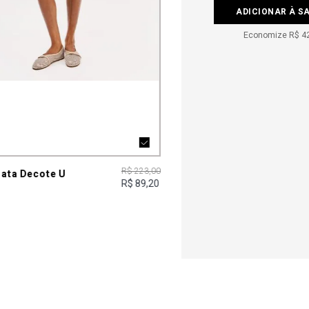
ADICIONAR À S
Economize
R$ 4
R$ 223,00
gata Decote U
R$ 89,20