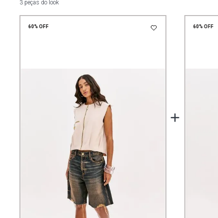
3 peças do look
60%
OFF
60%
OFF