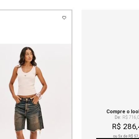
Compre o loo
De:
R$ 716,
R$ 286,
ou
5
x de
R$ 57