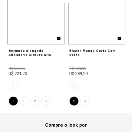
Bermuda Alongada
Blazer Manga Curta Com
Alfaiataria Cintura Alta
Botão
R$ 553,00
R$ 723,00
R$ 221,20
R$ 289,20
PP
P
M
G
M
G
Compre o look por