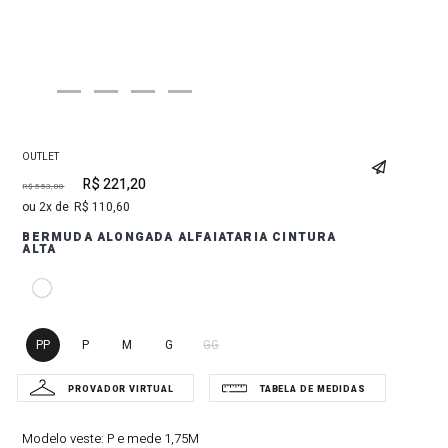
OUTLET
R$
221
,
20
R$
553
,
00
2
R$
110
,
60
BERMUDA ALONGADA ALFAIATARIA CINTURA
ALTA
PP
P
M
G
GG
Modelo veste:
P e mede 1,75M