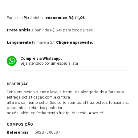
Pague no
Pix
à vista e
economize R$ 11,06
Frete Grátis
a partir de R$ 699 para todo o Brasil
Lançamento
Primavera 27.
Clique e aproveite.
Compre via Whatsapp,
Seja atendido por um especialista
DESCRIÇÃO DO PRODUTO
Feita em tecido plano e leve, a bermuda alongada de alfaiataria
entrega sofisticação com a cintura
alta e o caimento solto. Seu corte atemporal traz bolsos funcionais,
passantes e elástico posterior
no cós, além de fechamento frontal discreto. Aposte!
COMPOSIÇÃO
referência
502BF000507