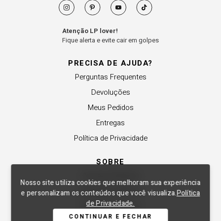
Atenção LP lover!
Fique alerta e evite cair em golpes
PRECISA DE AJUDA?
Perguntas Frequentes
Devoluções
Meus Pedidos
Entregas
Política de Privacidade
SOBRE
A Lança Perfume
Nosso site utiliza cookies que melhoram sua experiência
Revender a Marca
e personalizam os conteúdos que você visualiza.
Política
de Privacidade.
Trabalhe Conosco
CONTINUAR E FECHAR