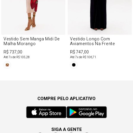
Vestido Sem Manga Midi De
Vestido Longo Com
Malha Morango
Aviamentos Na Frente
R$ 737,00
R$ 747,00
Até
7
x de
R$ 105,28
Até
7
x de
R$ 106,71
COMPRE PELO APLICATIVO
SIGA A GENTE