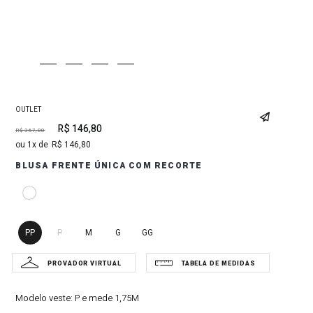
OUTLET
R$
146
,
80
R$
367
,
00
1
R$
146
,
80
BLUSA FRENTE ÚNICA COM RECORTE
PP
P
M
G
GG
Modelo veste:
P e mede 1,75M