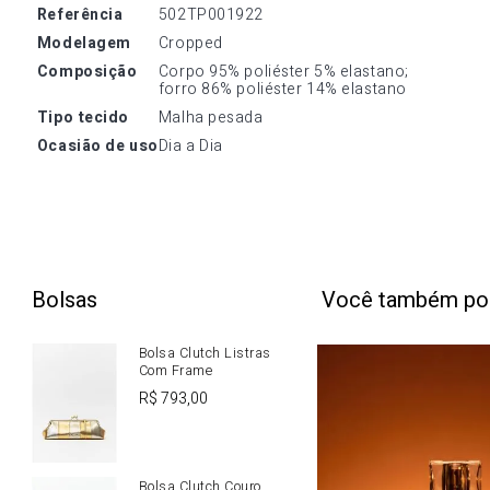
referência
502TP001922
modelagem
Cropped
composição
Corpo 95% poliéster 5% elastano; 
forro 86% poliéster 14% elastano
tipo tecido
Malha pesada
ocasião de uso
Dia a Dia
Bolsas
Você também po
Bolsa Clutch Listras
Com Frame
R$
793
,
00
Bolsa Clutch Couro