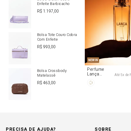
Enfeite Barbicacho
R$
1
.
197
,
00
Bolsa Tote Couro Cobra
Com Enfeite
R$
993
,
00
U
NEW IN
Perfume
Bolsa Crossbody
Lança
Até
5
x de
Matelassê
Origine 50ml
R$
463
,
00
PRECISA DE AJUDA?
SOBRE