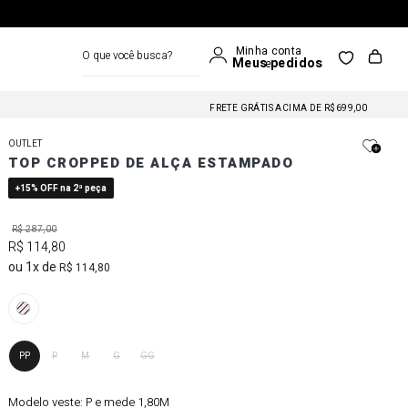
O que você busca?
FRETE GRÁTIS NAS COMPRAS A PARTIR DE R$699
FRETE GRÁTIS ACIMA DE R$699,00
FRETE GRÁTIS NAS COMPRAS A PARTIR DE R$699
OUTLET
FRETE GRÁTIS ACIMA DE R$699,00
TOP CROPPED DE ALÇA ESTAMPADO
FRETE GRÁTIS NAS COMPRAS A PARTIR DE R$699
+15% OFF na 2ª peça
R$
287
,
00
R$
114
,
80
1
R$
114
,
80
PP
P
M
G
GG
Modelo veste:
P e mede 1,80M