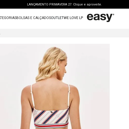
LANÇAMENTO PRIMAVERA 27. Clique e aproveite.
PERSONAL SHOPPER | garanta benefícios exclusivos. CONSULTAR >
TEGORIAS
BOLSAS E CALÇADOS
OUTLET
WE LOVE LP
FRETE GRÁTIS | a partir de R$ 699. APROVEITAR >
TERMOS MAIS BUSCADOS
OUTLET: ATÉ 65% OFF + 15 OFF NA 2ª PEÇA. Compre Agora >
 ESTAMPADO
1
º
vestido
LANÇAMENTO PRIMAVERA 27. Clique e aproveite.
2
º
bolsa
3
º
calca jeans
4
º
blusa
5
º
calca
6
º
vestido curto
7
º
bota
8
º
t shirt
9
º
regata
10
º
tenis