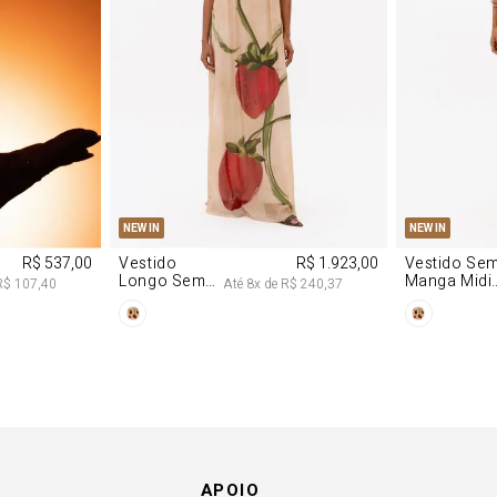
M
G
PP
P
NEW IN
NEW IN
R$ 537,00
Vestido
R$ 1.923,00
Vestido Se
Longo Sem
Manga Midi
R$ 107,40
Até
8
x de
R$ 240,37
Alças De
De Malha
Chiffon
Morango
Morango
APOIO