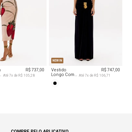
M
G
PP
P
M
G
NEW IN
m
R$ 737,00
Vestido
R$ 747,00
Longo Com
Até
7
x de
R$ 105,28
Até
7
x de
R$ 106,71
Aviamentos
Na Frente
COMPRE PELO APLICATIVO