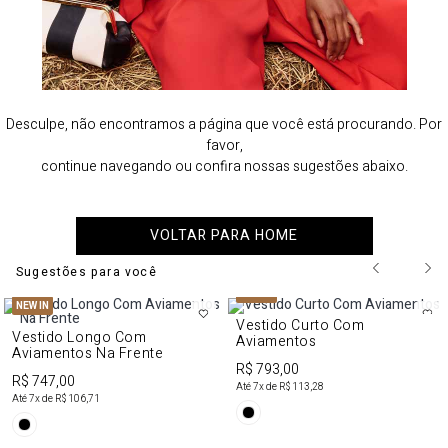
Desculpe, não encontramos a página que você está procurando. Por
favor,
continue navegando ou confira nossas sugestões abaixo.
VOLTAR PARA HOME
Sugestões para você
NEW IN
NEW IN
Vestido Curto Com
Vestido Longo Com
Aviamentos
Aviamentos Na Frente
R$ 793,00
R$ 747,00
Até
7
x de
R$ 113,28
Até
7
x de
R$ 106,71