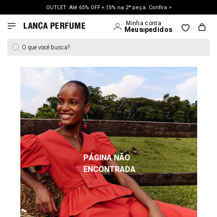
OUTLET: Até 65% OFF + 15% na 2ª peça. Confira >
LANÇAMENTO PRIMAVERA 27. Clique e aproveite.
O que você busca?
PÁGINA NÃO
ENCONTRADA