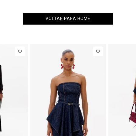
VOLTAR PARA HOME
PP
P
M
G
34
36
38
Blazer
R$ 1.777,00
Calça Jeans
Regular
Barrel
Até
8
x de
R$ 222,12
Até
8
x d
Manga Longa
Cintura
Acetinado
Média