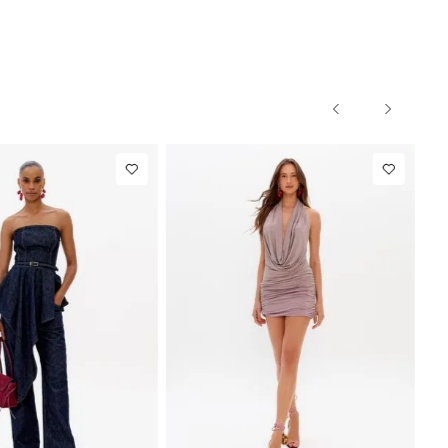
40
PP
P
M
G
PP
R$ 863,00
Colete
R$ 863,00
Blazer Sli
Alfaiataria
Com Linho
e
R$ 107,87
Até
8
x de
R$ 107,87
Com Linho