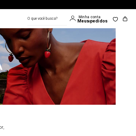
O que você busca?
A
or,