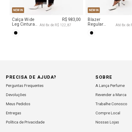
34
36
38
40
PP
P
M
G
W IN
NEW IN
lça Jeans
R$ 617,00
Vestido
R$ 2.99
ta Cintura
Decote
Até
6
x de
R$ 102,83
Até
8
x de
R$ 374,62
dia
Degagê Com
Brilhos
PRECISA DE AJUDA?
SOBRE
Perguntas Frequentes
A Lança Perfume
Devoluções
Revender a Marca
Meus Pedidos
Trabalhe Conosco
Entregas
Compre Local
Política de Privacidade
Nossas Lojas