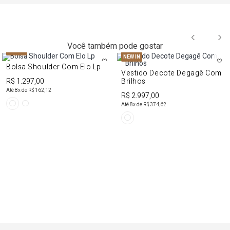
Você também pode gostar
NEW IN
NEW IN
Bolsa Shoulder Com Elo Lp
Vestido Decote Degagê Com
R$ 1.297,00
Brilhos
Até
8
x de
R$ 162,12
R$ 2.997,00
Até
8
x de
R$ 374,62