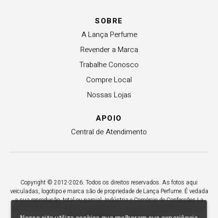
SOBRE
A Lança Perfume
Revender a Marca
Trabalhe Conosco
Compre Local
Nossas Lojas
APOIO
Central de Atendimento
Copyright © 2012-2026. Todos os direitos reservados. As fotos aqui
veiculadas, logotipo e marca são de propriedade de Lança Perfume. É vedada
a sua reprodução, total ou parcial. Indústria e Comércio de Confecções La
Moda LTDA - CNPJ 79.653.119/0009-70 – Acesso estadual Rio Maina, nº
1925 - Vila Macarini - Criciúma/SC.