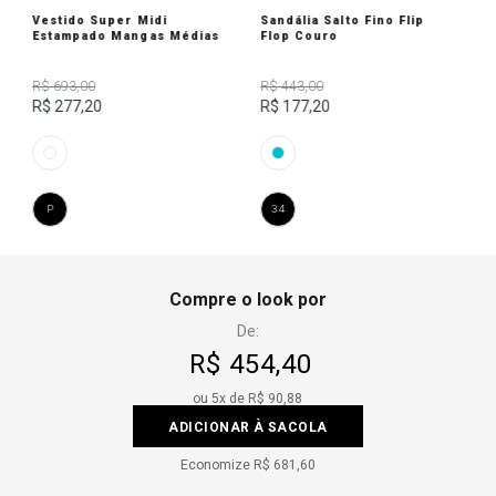
Vestido Super Midi
Sandália Salto Fino Flip
Estampado Mangas Médias
Flop Couro
R$ 693,00
R$ 443,00
R$ 277,20
R$ 177,20
P
34
Compre o look por
De:
R$ 454,40
ou
5
x de
R$ 90,88
ADICIONAR À SACOLA
Economize
R$ 681,60