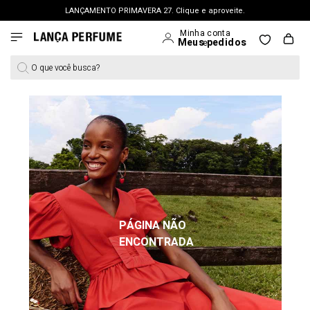
LANÇAMENTO PRIMAVERA 27. Clique e aproveite.
FRETE GRÁTIS | a partir de R$ 699. APROVEITAR >
PERSONAL SHOPPER | garanta benefícios exclusivos. CONSULTAR >
O que você busca?
OUTLET: Até 65% OFF + 15% na 2ª peça. Confira >
LANÇAMENTO PRIMAVERA 27. Clique e aproveite.
PÁGINA NÃO
ENCONTRADA