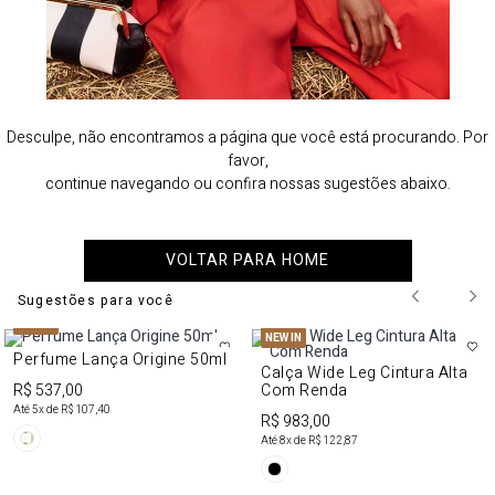
Desculpe, não encontramos a página que você está procurando. Por
favor,
continue navegando ou confira nossas sugestões abaixo.
VOLTAR PARA HOME
Sugestões para você
NEW IN
NEW IN
Perfume Lança Origine 50ml
Calça Wide Leg Cintura Alta
R$ 537,00
Com Renda
Até
5
x de
R$ 107,40
R$ 983,00
Até
8
x de
R$ 122,87