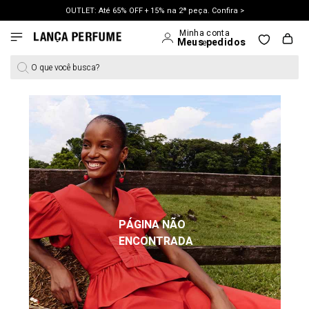
OUTLET: Até 65% OFF + 15% na 2ª peça. Confira >
LANÇAMENTO PRIMAVERA 27. Clique e aproveite.
O que você busca?
PÁGINA NÃO
ENCONTRADA