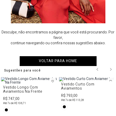
Desculpe, não encontramos a página que você está procurando. Por
favor,
continue navegando ou confira nossas sugestões abaixo.
VOLTAR PARA HOME
Sugestões para você
Vestido Curto Com
Vestido Longo Com
Aviamentos
Aviamentos Na Frente
R$ 793,00
R$ 747,00
Até
7
x de
R$ 113,28
Até
7
x de
R$ 106,71