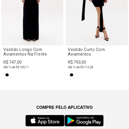
Vestido Longo Com
Vestido Curto Com
Aviamentos Na Frente
Aviamentos
R$ 747,00
R$ 793,00
Até
7
x de
R$ 106,71
Até
7
x de
R$ 113,28
COMPRE PELO APLICATIVO