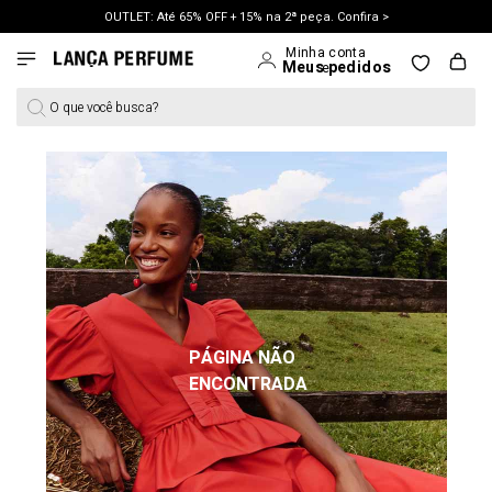
OUTLET: Até 65% OFF + 15% na 2ª peça. Confira >
LANÇAMENTO PRIMAVERA 27. Clique e aproveite.
O que você busca?
PÁGINA NÃO
ENCONTRADA