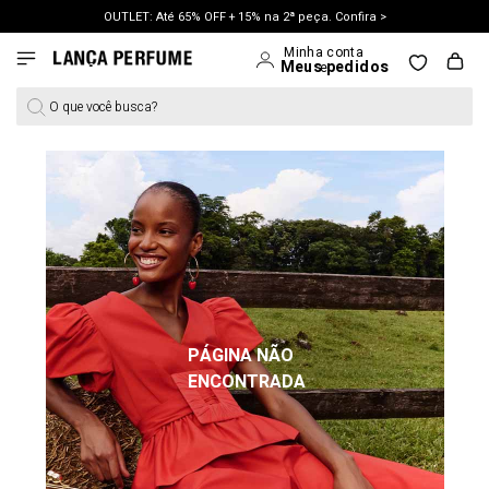
OUTLET: Até 65% OFF + 15% na 2ª peça. Confira >
LANÇAMENTO PRIMAVERA 27. Clique e aproveite.
O que você busca?
PÁGINA NÃO
ENCONTRADA