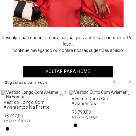
Desculpe, não encontramos a página que você está procurando. Por
favor,
continue navegando ou confira nossas sugestões abaixo.
VOLTAR PARA HOME
Sugestões para você
Vestido Curto Com
Vestido Longo Com
Aviamentos
Aviamentos Na Frente
R$ 793,00
R$ 747,00
Até
7
x de
R$ 113,28
Até
7
x de
R$ 106,71