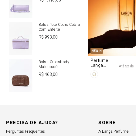
R$
1
.
197
,
00
Bolsa Tote Couro Cobra
Com Enfeite
R$
993
,
00
U
NEW IN
Perfume
Bolsa Crossbody
Lança
Até
5
x de
Matelassê
Origine 50ml
R$
463
,
00
PRECISA DE AJUDA?
SOBRE
Perguntas Frequentes
A Lança Perfume