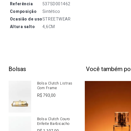
referência
537SD001462
composição
Sintético
ocasião de uso
STREETWEAR
altura salto
4,6CM
Bolsas
Você também po
Bolsa Clutch Listras
Com Frame
R$
793
,
00
Bolsa Clutch Couro
Enfeite Barbicacho