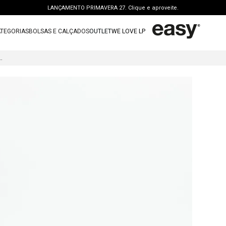
LANÇAMENTO PRIMAVERA 27. Clique e aproveite.
PERSONAL SHOPPER | garanta benefícios exclusivos. CONSULTAR >
TEGORIAS
BOLSAS E CALÇADOS
OUTLET
WE LOVE LP
FRETE GRÁTIS | a partir de R$ 699. APROVEITAR >
TERMOS MAIS BUSCADOS
OUTLET: ATÉ 65% OFF + 15 OFF NA 2ª PEÇA. Compre Agora >
IA SALTO FINO COM TELA
1
º
vestido
LANÇAMENTO PRIMAVERA 27. Clique e aproveite.
2
º
bolsa
3
º
calca jeans
4
º
blusa
5
º
calca
6
º
vestido curto
7
º
bota
8
º
t shirt
9
º
regata
10
º
tenis