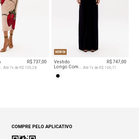
M
G
PP
P
M
G
NEW IN
m
R$ 737,00
Vestido
R$ 747,00
Longo Com
Até
7
x de
R$ 105,28
Até
7
x de
R$ 106,71
Aviamentos
Na Frente
COMPRE PELO APLICATIVO