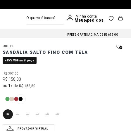
O que você busca?
FRETE GRÁTIS NAS COMPRAS A PARTIR DE R$699
FRETE GRÁTIS ACIMA DE R$699,00
FRETE GRÁTIS NAS COMPRAS A PARTIR DE R$699
OUTLET
FRETE GRÁTIS ACIMA DE R$699,00
SANDÁLIA SALTO FINO COM TELA
FRETE GRÁTIS NAS COMPRAS A PARTIR DE R$699
+15% OFF na 2ª peça
R$
397
,
00
R$
158
,
80
1
R$
158
,
80
34
35
36
37
38
39