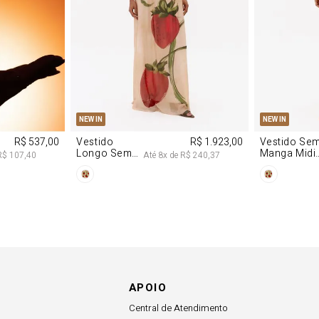
M
G
PP
P
NEW IN
NEW IN
R$ 537,00
Vestido
R$ 1.923,00
Vestido Se
Longo Sem
Manga Midi
R$ 107,40
Até
8
x de
R$ 240,37
Alças De
De Malha
Chiffon
Morango
Morango
APOIO
Central de Atendimento