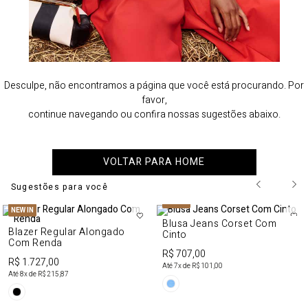
Desculpe, não encontramos a página que você está procurando. Por
favor,
continue navegando ou confira nossas sugestões abaixo.
VOLTAR PARA HOME
Sugestões para você
NEW IN
NEW IN
Blusa Jeans Corset Com
Blazer Regular Alongado
Cinto
Com Renda
R$ 707,00
R$ 1.727,00
Até
7
x de
R$ 101,00
Até
8
x de
R$ 215,87