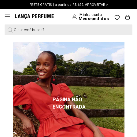
FRETE GRÁTIS | a partir de R$ 699. APROVEITAR >
PERSONAL SHOPPER | garanta benefícios exclusivos. CONSULTAR >
OUTLET: Até 65% OFF + 15% na 2ª peça. Confira >
O que você busca?
PÁGINA NÃO
ENCONTRADA