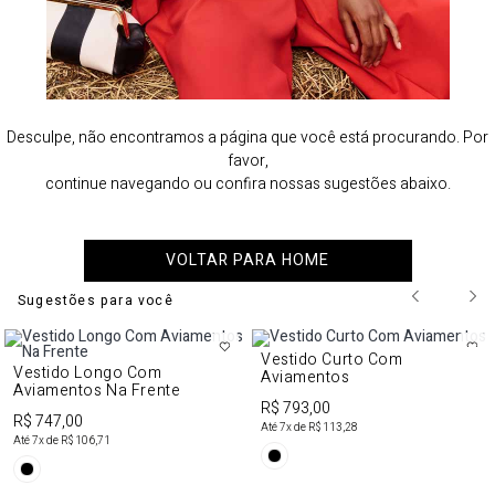
Desculpe, não encontramos a página que você está procurando. Por
favor,
continue navegando ou confira nossas sugestões abaixo.
VOLTAR PARA HOME
Sugestões para você
Vestido Curto Com
Vestido Longo Com
Aviamentos
Aviamentos Na Frente
R$ 793,00
R$ 747,00
Até
7
x de
R$ 113,28
Até
7
x de
R$ 106,71