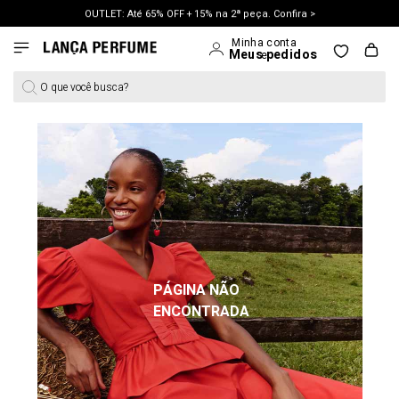
OUTLET: Até 65% OFF + 15% na 2ª peça. Confira >
LANÇAMENTO PRIMAVERA 27. Clique e aproveite.
O que você busca?
PÁGINA NÃO
ENCONTRADA