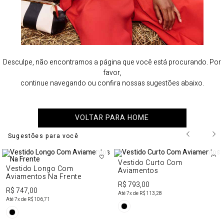
Desculpe, não encontramos a página que você está procurando. Por
favor,
continue navegando ou confira nossas sugestões abaixo.
VOLTAR PARA HOME
Sugestões para você
Vestido Curto Com
Vestido Longo Com
Aviamentos
Aviamentos Na Frente
R$ 793,00
R$ 747,00
Até
7
x de
R$ 113,28
Até
7
x de
R$ 106,71