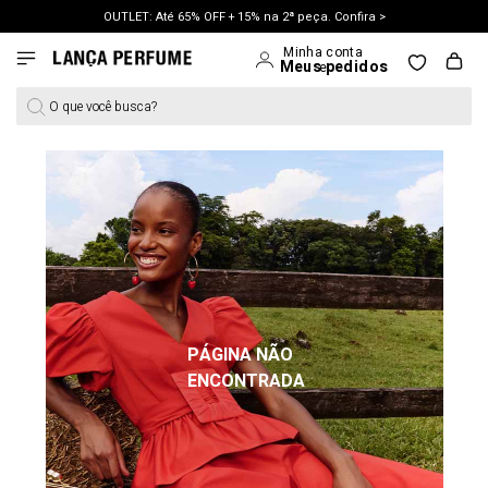
OUTLET: Até 65% OFF + 15% na 2ª peça. Confira >
O que você busca?
PÁGINA NÃO
ENCONTRADA