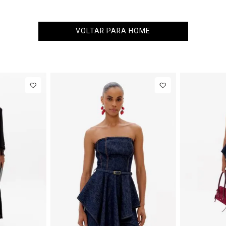
VOLTAR PARA HOME
PP
P
M
G
Blazer
R$ 1.77
Regular
Até
8
x de
R$ 222,12
Manga Longa
Acetinado