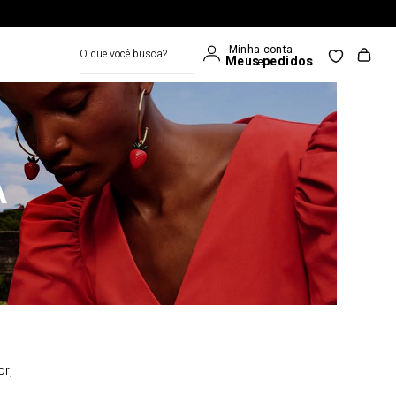
O que você busca?
A
or,