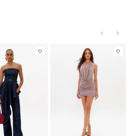
34
36
38
40
PP
P
M
7,00
Calça Jeans
R$ 863,00
Colete
Barrel
Alfaiataria
Até
8
x de
R$ 107,87
Até
8
x d
Cintura
Com Linho
Média