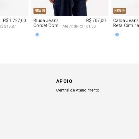
PP
P
M
G
W IN
stido
R$ 2.997,00
cote
Até
8
x de
R$ 374,62
egagê Com
ilhos
APOIO
Central de Atendimento