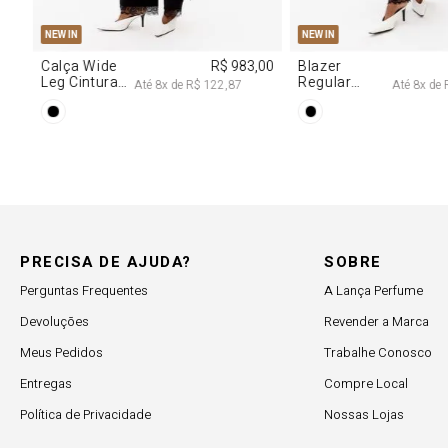
M
G
34
36
38
40
NEW IN
NE
R$ 707,00
Calça Jeans
R$ 617,00
Ve
Reta Cintura
De
Até
7
x de
R$ 101,00
Até
6
x de
R$ 102,83
Média
D
Br
PRECISA DE AJUDA?
SOBRE
Perguntas Frequentes
A Lança Perfume
Devoluções
Revender a Marca
Meus Pedidos
Trabalhe Conosco
Entregas
Compre Local
Política de Privacidade
Nossas Lojas