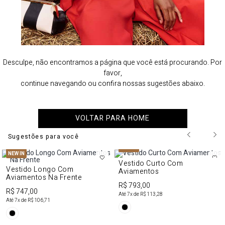
Desculpe, não encontramos a página que você está procurando. Por
favor,
continue navegando ou confira nossas sugestões abaixo.
VOLTAR PARA HOME
Sugestões para você
NEW IN
NEW IN
Vestido Curto Com
Vestido Longo Com
Aviamentos
Aviamentos Na Frente
R$ 793,00
R$ 747,00
Até
7
x de
R$ 113,28
Até
7
x de
R$ 106,71