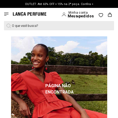
OUTLET: Até 65% OFF + 15% na 2ª peça. Confira >
LANÇAMENTO PRIMAVERA 27. Clique e aproveite.
O que você busca?
PÁGINA NÃO
ENCONTRADA