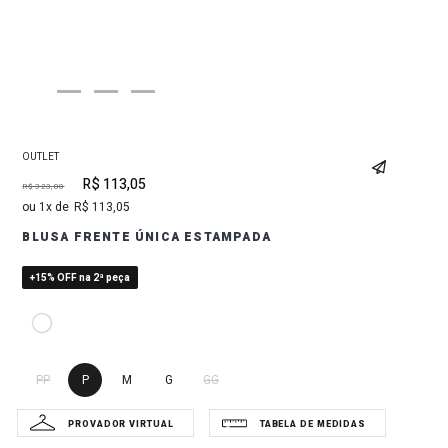
OUTLET
R$
113
,
05
R$
323
,
00
1
R$
113
,
05
BLUSA FRENTE ÚNICA ESTAMPADA
+15% OFF na 2ª peça
PP
P
M
G
GG