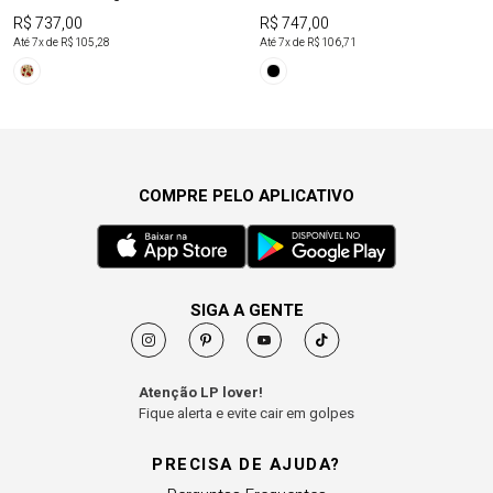
R$ 737,00
R$ 747,00
Até
7
x de
R$ 105,28
Até
7
x de
R$ 106,71
COMPRE PELO APLICATIVO
SIGA A GENTE
Atenção LP lover!
Fique alerta e evite cair em golpes
PRECISA DE AJUDA?