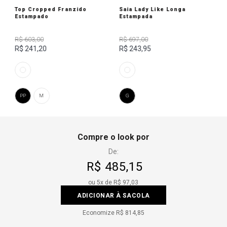
Top Cropped Franzido
Saia Lady Like Longa
Estampado
Estampada
R$ 603,00
R$ 697,00
R$ 241,20
R$ 243,95
PP
M
G
Compre o look por
De:
R$ 485,15
ou
5
x de
R$ 97,03
ADICIONAR À SACOLA
Economize
R$ 814,85