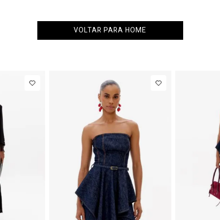
VOLTAR PARA HOME
PP
P
M
G
34
36
38
40
IN
NEW IN
zer
R$ 1.777,00
Calça Jeans
R$ 863,
ular
Barrel
Até
8
x de
R$ 222,12
Até
8
x de
R$ 107,87
ga Longa
Cintura
tinado
Média