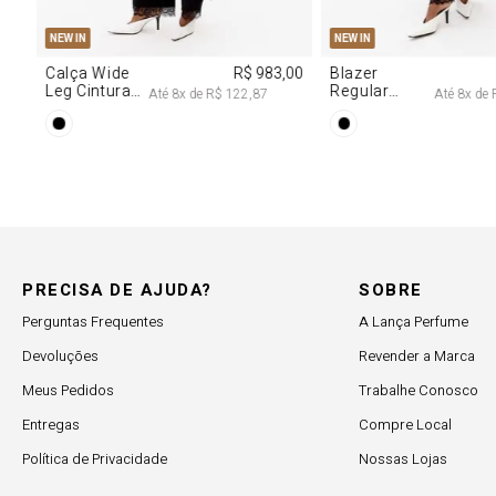
38
40
PP
P
M
G
NEW IN
R$ 617,00
Vestido
R$ 2.997,00
Decote
Até
6
x de
R$ 102,83
Até
8
x de
R$ 374,62
Degagê Com
Brilhos
PRECISA DE AJUDA?
SOBRE
Perguntas Frequentes
A Lança Perfume
Devoluções
Revender a Marca
Meus Pedidos
Trabalhe Conosco
Entregas
Compre Local
Política de Privacidade
Nossas Lojas