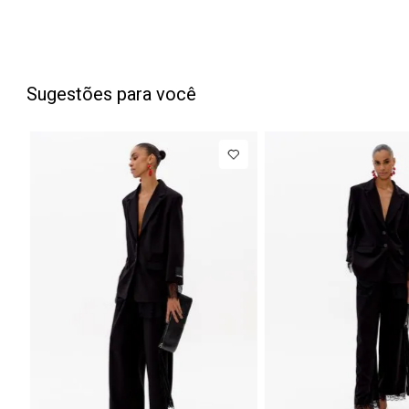
Sugestões para você
NEW 
Bla
Reg
Man
Ace