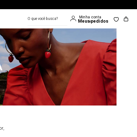
O que você busca?
A
or,