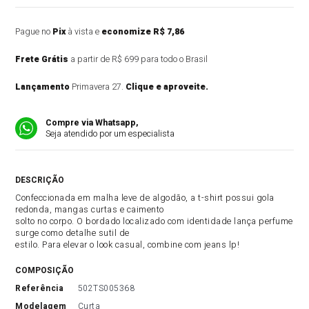
Pague no
Pix
à vista e
economize R$ 7,86
Frete Grátis
a partir de R$ 699 para todo o Brasil
Lançamento
Primavera 27.
Clique e aproveite.
Compre via Whatsapp,
Seja atendido por um especialista
DESCRIÇÃO DO PRODUTO
Confeccionada em malha leve de algodão, a t-shirt possui gola
redonda, mangas curtas e caimento
solto no corpo. O bordado localizado com identidade lança perfume
surge como detalhe sutil de
estilo. Para elevar o look casual, combine com jeans lp!
COMPOSIÇÃO
referência
502TS005368
modelagem
Curta