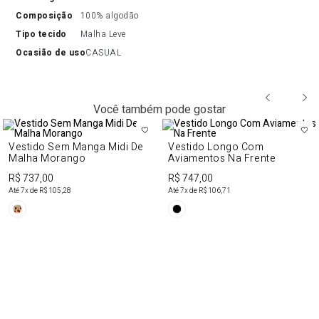
composição
100% algodão
tipo tecido
Malha Leve
ocasião de uso
CASUAL
Você também pode gostar
Vestido Sem Manga Midi De
Vestido Longo Com
Malha Morango
Aviamentos Na Frente
R$ 737,00
R$ 747,00
Até
7
x de
R$ 105,28
Até
7
x de
R$ 106,71