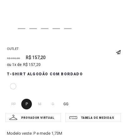
OUTLET
R$
157
,
20
R$
393
,
00
1
R$
157
,
20
T-SHIRT ALGODÃO COM BORDADO
PP
P
M
G
GG
Modelo veste:
P e mede 1,73M