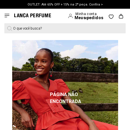
OUTLET: Até 65% OFF + 15% na 2ª peça. Confira >
LANÇAMENTO PRIMAVERA 27. Clique e aproveite.
O que você busca?
PÁGINA NÃO
ENCONTRADA