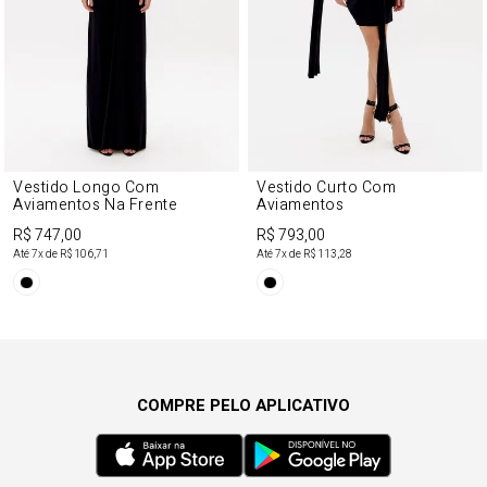
Vestido Longo Com
Vestido Curto Com
Aviamentos Na Frente
Aviamentos
R$ 747,00
R$ 793,00
Até
7
x de
R$ 106,71
Até
7
x de
R$ 113,28
COMPRE PELO APLICATIVO