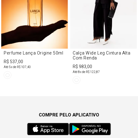
Perfume Lança Origine 50ml
Calça Wide Leg Cintura Alta
Com Renda
R$ 537,00
R$ 983,00
Até
5
x de
R$ 107,40
Até
8
x de
R$ 122,87
COMPRE PELO APLICATIVO