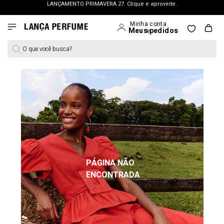
FRETE GRÁTIS | a partir de R$ 699. APROVEITAR >
PERSONAL SHOPPER | garanta benefícios exclusivos. CONSULTAR >
OUTLET: Até 65% OFF + 15% na 2ª peça. Confira >
O que você busca?
LANÇAMENTO PRIMAVERA 27. Clique e aproveite.
PÁGINA NÃO
ENCONTRADA