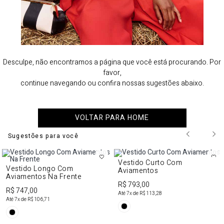
Desculpe, não encontramos a página que você está procurando. Por
favor,
continue navegando ou confira nossas sugestões abaixo.
VOLTAR PARA HOME
Sugestões para você
Vestido Curto Com
Vestido Longo Com
Aviamentos
Aviamentos Na Frente
R$ 793,00
R$ 747,00
Até
7
x de
R$ 113,28
Até
7
x de
R$ 106,71