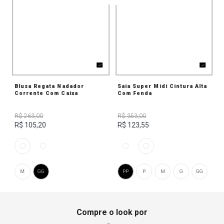
Blusa Regata Nadador
Saia Super Midi Cintura Alta
Corrente Com Caixa
Com Fenda
R$ 263,00
R$ 353,00
R$ 105,20
R$ 123,55
M
GG
PP
P
M
G
GG
Compre o look por