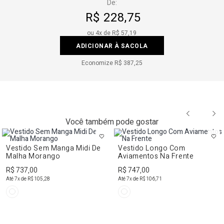
De:
R$ 228,75
ou
4
x de
R$ 57,19
ADICIONAR À SACOLA
Economize
R$ 387,25
Você também pode gostar
Vestido Sem Manga Midi De
Vestido Longo Com
Malha Morango
Aviamentos Na Frente
R$ 737,00
R$ 747,00
Até
7
x de
R$ 105,28
Até
7
x de
R$ 106,71