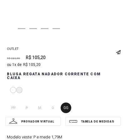
OUTLET
R$
105
,
20
R$
263
,
00
1
R$
105
,
20
BLUSA REGATA NADADOR CORRENTE COM
CAIXA
PP
P
M
G
GG
Modelo veste:
P e mede 1,79M