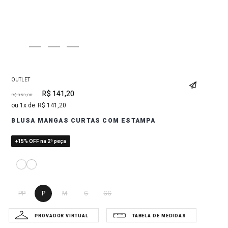
OUTLET
R$
141
,
20
R$
353
,
00
1
R$
141
,
20
BLUSA MANGAS CURTAS COM ESTAMPA
+15% OFF na 2ª peça
PP
P
M
G
GG