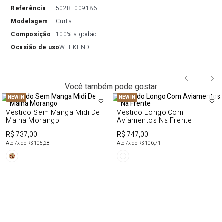
referência
502BL009186
modelagem
Curta
composição
100% algodão
ocasião de uso
WEEKEND
Você também pode gostar
NEW IN
NEW IN
Vestido Sem Manga Midi De
Vestido Longo Com
Malha Morango
Aviamentos Na Frente
R$ 737,00
R$ 747,00
Até
7
x de
R$ 105,28
Até
7
x de
R$ 106,71