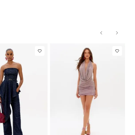
NEW IN
R$ 1.297,00
Calça Reta
R$ 863,00
Com Linho
Até
8
x de
R$ 162,12
Até
8
x de
R$ 107,87