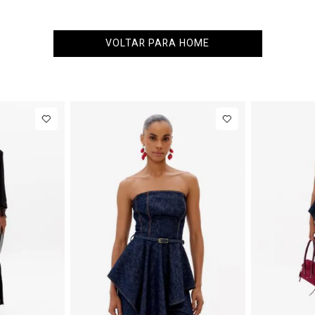
VOLTAR PARA HOME
NEW IN
NEW IN
R$ 863,00
Colete
R$ 863,00
Blazer Slim
Alfaiataria
Com Linho
R$ 107,87
Até
8
x de
R$ 107,87
Com Linho