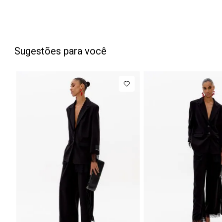
Sugestões para você
PP
P
M
G
NEW IN
NEW IN
Blazer
R$ 1.777,00
Calça Jeans
Regular
Barrel
Até
8
x de
R$ 222,12
Até
8
x de
Manga Longa
Cintura
Acetinado
Média