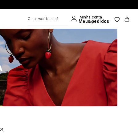
O que você busca?
A
or,